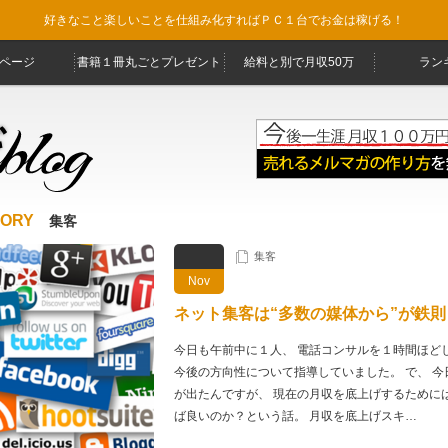
好きなこと楽しいことを仕組み化すればＰＣ１台でお金は稼げる！
ページ
書籍１冊丸ごとプレゼント
給料と別で月収50万
ラン
GORY
集客
集客
Nov
ネット集客は“多数の媒体から”が鉄則
今日も午前中に１人、 電話コンサルを１時間ほど
今後の方向性について指導していました。 で、 今
が出たんですが、 現在の月収を底上げするためには
ば良いのか？という話。 月収を底上げスキ…