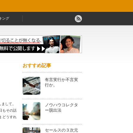
キング
おすすめ記事
有言実行か不言実
行か。
しまして。
ノウハウコレクタ
ー脱出法
日もその話
 どうすれ
セールスの３次元