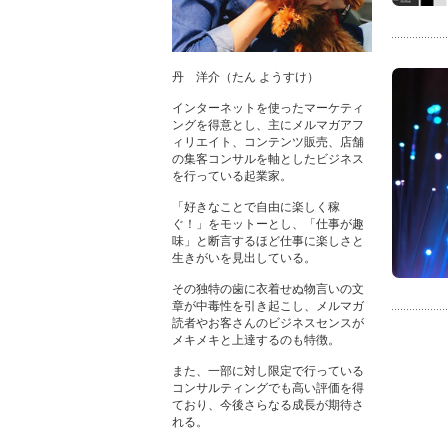
丹 洋介（たん ようすけ）
インターネットを使ったマーケティ
ングを得意とし、主にメルマガアフ
ィリエイト、コンテンツ販売、店舗
の集客コンサルを軸としたビジネス
を行っている起業家。
「好きなことで自由に楽しく稼
ぐ！」をモットーとし、「仕事が趣
味」と断言するほど仕事に楽しさと
生きがいを見出している。
その独特の歯に衣着せぬ物言いの文
章が中毒性を引き起こし、メルマガ
読者やお客さんのビジネスセンスが
メキメキと上達するのも特徴。
また、一部に対し限定で行っている
コンサルティングでも高い評価を得
ており、今後さらなる成長が期待さ
れる。