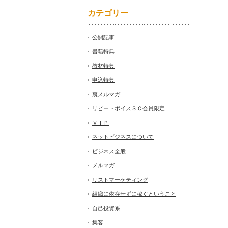
カテゴリー
公開記事
書籍特典
教材特典
申込特典
裏メルマガ
リピートボイスＳＣ会員限定
ＶＩＰ
ネットビジネスについて
ビジネス全般
メルマガ
リストマーケティング
組織に依存せずに稼ぐということ
自己投資系
集客