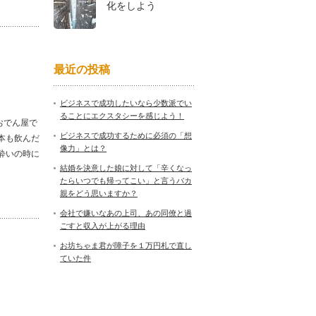
化をしよう
最近の投稿
ビジネスで成功したいなら少数派でい
ることにエクスタシーを感じよう！
おでん屋で
ビジネスで成功するために必須の「想
本も飲んだ
像力」とは？
酔いの時に
結婚を決意した娘に対して「辛くなっ
たらいつでも帰ってこい」と言うバカ
親をどう思いますか？
会社で嫌いなあの上司、あの同僚と過
ごすと収入が上がる理由
お坊ちゃま君が障子を１万円札で直し
ていた件